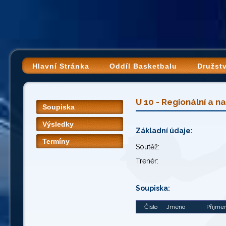
Hlavní Stránka
Oddíl Basketbalu
Družst
U 10 - Regionální a n
Soupiska
Výsledky
Základní údaje:
Termíny
Soutěž:
Trenér:
Soupiska:
Číslo
Jméno
Příjme