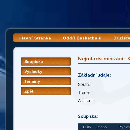
Hlavní Stránka
Oddíl Basketbalu
Družst
Nejmladší minižáci - 
Soupiska
Výsledky
Základní údaje:
Termíny
Soutěž:
Zpět
Trenér:
Asistent:
Soupiska:
Číslo
Jméno
Příjme