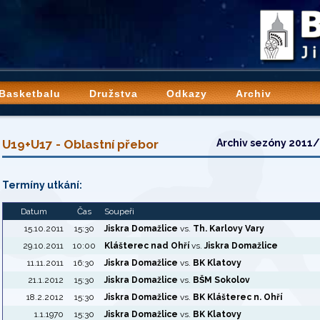
 Basketbalu
Družstva
Odkazy
Archiv
U19+U17 - Oblastní přebor
Archiv sezóny 2011
Termíny utkání:
Datum
Čas
Soupeři
15.10.2011
15:30
Jiskra Domažlice
vs.
Th. Karlovy Vary
29.10.2011
10:00
Klášterec nad Ohří
vs.
Jiskra Domažlice
11.11.2011
16:30
Jiskra Domažlice
vs.
BK Klatovy
21.1.2012
15:30
Jiskra Domažlice
vs.
BŠM Sokolov
18.2.2012
15:30
Jiskra Domažlice
vs.
BK Klášterec n. Ohří
1.1.1970
15:30
Jiskra Domažlice
vs.
BK Klatovy