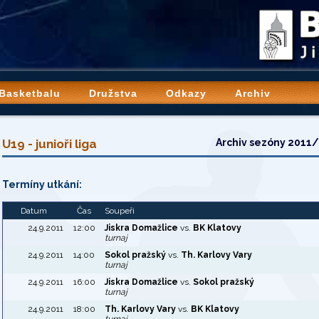
 Basketbalu
Družstva
Odkazy
Archiv
U19 - junioři liga
Archiv sezóny 2011
Termíny utkání:
Datum
Čas
Soupeři
24.9.2011
12:00
Jiskra Domažlice
vs.
BK Klatovy
turnaj
24.9.2011
14:00
Sokol pražský
vs.
Th. Karlovy Vary
turnaj
24.9.2011
16:00
Jiskra Domažlice
vs.
Sokol pražský
turnaj
24.9.2011
18:00
Th. Karlovy Vary
vs.
BK Klatovy