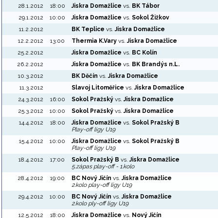
28.1.2012
18:00
Jiskra Domažlice
vs.
BK Tábor
29.1.2012
10:00
Jiskra Domažlice
vs.
Sokol Žižkov
11.2.2012
BK Teplice
vs.
Jiskra Domažlice
12.2.2012
13:00
Thermia K.Vary
vs.
Jiskra Domažlice
25.2.2012
Jiskra Domažlice
vs.
BC Kolín
26.2.2012
Jiskra Domažlice
vs.
BK Brandýs n.L.
10.3.2012
BK Děčín
vs.
Jiskra Domažlice
11.3.2012
Slavoj Litoměřice
vs.
Jiskra Domažlice
24.3.2012
16:00
Sokol Pražský
vs.
Jiskra Domažlice
25.3.2012
10:00
Sokol Pražský
vs.
Jiskra Domažlice
14.4.2012
18:00
Jiskra Domažlice
vs.
Sokol Pražský B
Play-off ligy U19
15.4.2012
10:00
Jiskra Domažlice
vs.
Sokol Pražský B
Play-off ligy U19
18.4.2012
17:00
Sokol Pražský B
vs.
Jiskra Domažlice
5.zápas play-off - 1.kolo
28.4.2012
19:00
BC Nový Jičín
vs.
Jiskra Domažlice
2.kolo play-off ligy U19
29.4.2012
10:00
BC Nový Jičín
vs.
Jiskra Domažlice
2.kolo ply-off ligy U19
12.5.2012
18:00
Jiskra Domažlice
vs.
Nový Jičín