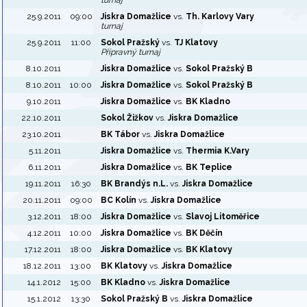
turnaj
25.9.2011
09:00
Jiskra Domažlice
vs.
Th. Karlovy Vary
turnaj
25.9.2011
11:00
Sokol Pražský
vs.
TJ Klatovy
Přípravný turnaj
8.10.2011
Jiskra Domažlice
vs.
Sokol Pražský B
8.10.2011
10:00
Jiskra Domažlice
vs.
Sokol Pražský B
9.10.2011
Jiskra Domažlice
vs.
BK Kladno
22.10.2011
Sokol Žižkov
vs.
Jiskra Domažlice
23.10.2011
BK Tábor
vs.
Jiskra Domažlice
5.11.2011
Jiskra Domažlice
vs.
Thermia K.Vary
6.11.2011
Jiskra Domažlice
vs.
BK Teplice
19.11.2011
16:30
BK Brandýs n.L.
vs.
Jiskra Domažlice
20.11.2011
09:00
BC Kolín
vs.
Jiskra Domažlice
3.12.2011
18:00
Jiskra Domažlice
vs.
Slavoj Litoměřice
4.12.2011
10:00
Jiskra Domažlice
vs.
BK Děčín
17.12.2011
18:00
Jiskra Domažlice
vs.
BK Klatovy
18.12.2011
13:00
BK Klatovy
vs.
Jiskra Domažlice
14.1.2012
15:00
BK Kladno
vs.
Jiskra Domažlice
15.1.2012
13:30
Sokol Pražský B
vs.
Jiskra Domažlice