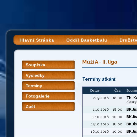
Hlavní Stránka
Oddíl Basketbalu
Družst
Muži A - II. liga
Soupiska
Výsledky
Termíny utkání:
Termíny
Datum
Čas
Soupe
Fotogalerie
24.9.2016
18:00
Th. K
Český
Zpět
1.10.2016
18:00
BK Ji
2.10.2016
10:00
BK Ji
15.10.2016
18:00
BK Ji
16.10.2016
10:00
BK Ji