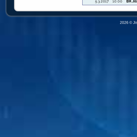
5.3.2017
10:00
BK Ji
2026 © Ji