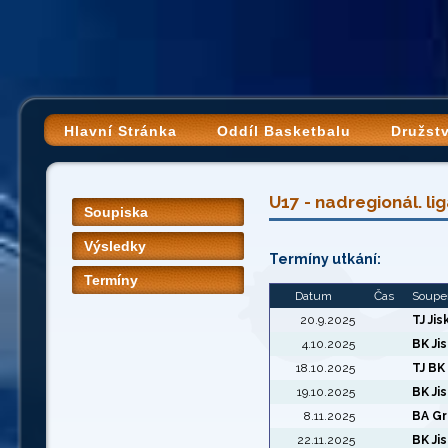
Hlavní Stránka
Oddíl Basketbalu
Družst
U17 - nadregionál. li
Soupiska
Výsledky
Termíny utkání:
Termíny
Datum
Čas
Soupeř
20.9.2025
TJ Jis
4.10.2025
BK Ji
18.10.2025
TJ BK
19.10.2025
BK Ji
8.11.2025
BA Gr
22.11.2025
BK Ji