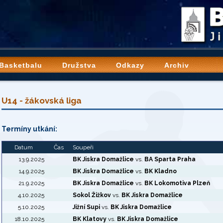
 Basketbalu
Družstva
Odkazy
Archiv
U14 - žákovská liga
Termíny utkání:
Datum
Čas
Soupeři
13.9.2025
BK Jiskra Domažlice
vs.
BA Sparta Praha
14.9.2025
BK Jiskra Domažlice
vs.
BK Kladno
21.9.2025
BK Jiskra Domažlice
vs.
BK Lokomotiva Plzeň
4.10.2025
Sokol Žižkov
vs.
BK Jiskra Domažlice
5.10.2025
Jižní Supi
vs.
BK Jiskra Domažlice
18.10.2025
BK Klatovy
vs.
BK Jiskra Domažlice