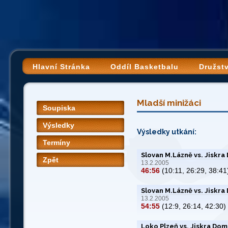
Hlavní Stránka
Oddíl Basketbalu
Družst
Mladší minižáci
Soupiska
Výsledky
Výsledky utkání:
Termíny
Slovan M.Lázně vs. Jiskra
Zpět
13.2.2005
46:56
(10:11, 26:29, 38:41
Slovan M.Lázně vs. Jiskra
13.2.2005
54:55
(12:9, 26:14, 42:30)
Loko Plzeň vs. Jiskra Dom