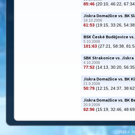
85:46
(20:10, 46:22, 67:34
Jiskra Domažlice vs. BK S
18.10.2008
61:53
(19:15, 33:26, 54:38
BSK České Budějovice vs.
5.10.2008
101:63
(27:21, 58:38, 81:5
SBK Strakonice vs. Jiskra
4.10.2008
77:52
(14:13, 30:20, 56:35
Jiskra Domažlice vs. BK K
21.9.2008
50:79
(12:15, 24:37, 38:62
Jiskra Domažlice vs. BK 
20.9.2008
62:96
(15:19, 32:46, 48:69
2026 © Ji