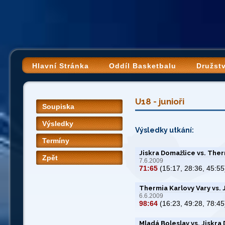
Hlavní Stránka
Oddíl Basketbalu
Družst
U18 - junioři
Soupiska
Výsledky
Výsledky utkání:
Termíny
Jiskra Domažlice vs. Ther
Zpět
7.6.2009
71:65
(15:17, 28:36, 45:55
Thermia Karlovy Vary vs. 
6.6.2009
98:64
(16:23, 49:28, 78:45
Mladá Boleslav vs. Jiskra