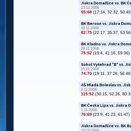
Jiskra Domažlice vs. BK 
13.12.2008
55:68
(17:14, 32:32, 50:45
BK Beroun vs. Jiskra Dom
30.11.2008
82:75
(22:17, 35:37, 53:56
BK Kladno vs. Jiskra Doma
29.11.2008
75:52
(19:4, 41:16, 59:36)
Sokol Vyšehrad "B" vs. Ji
15.11.2008
74:70
(19:11, 37:26, 56:46
AŠ Mladá Boleslav vs. Jis
2.11.2008
115:52
(30:15, 52:26, 80:3
BK Česká Lípa vs. Jiskra 
1.11.2008
76:69
(23:9, 41:23, 61:47)
Jiskra Domažlice vs. BK B
19.10.2008