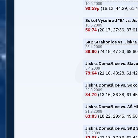
10.5.2009
90:59p
(16:12, 44:29, 61:4
Sokol Vyšehrad "B" vs. Ji
10.5.2009
56:74
(20:17, 27:36, 37:61
SKB Strakonice vs. Jiskra
25.4.2009
89:80
(24:15, 47:33, 69:60
Jiskra Domažlice vs. Slav
5.4.2009
79:64
(21:18, 43:28, 61:42
Jiskra Domažlice vs. Soko
22.3.2009
84:70
(13:16, 36:38, 61:45
Jiskra Domažlice vs. AŠ M
21.3.2009
63:83
(18:22, 29:45, 49:58
Jiskra Domažlice vs. SKB 
7.3.2009
82:68
(22:17, 37:33, 62:44