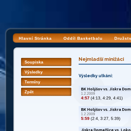
Hlavní Stránka
Oddíl Basketbalu
Družst
Nejmladší minižáci
Soupiska
Výsledky
Výsledky utkání:
Termíny
BK Holýšov vs. Jiskra Dom
Zpět
1.2.2009
4:57
(4:13, 4:29, 4:41)
BK Holýšov vs. Jiskra Dom
1.2.2009
5:59
(2:4, 3:27, 5:39)
Jiskra Domažlice vs. Loko