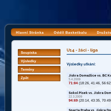
Hlavní Stránka
Oddíl Basketbalu
Družst
U14 - žáci - liga
Soupiska
Výsledky
Výsledky utkání:
Termíny
Jiskra Domažlice vs. BC K
Zpět
5.4.2009
71:84
(18:26, 41:46, 56:62
Sokol Písek vs. Jiskra Do
22.3.2009
94:69
(20:14, 43:35, 70:49
Sparta Praha vs. Jiskra D