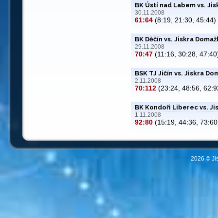
BK Ústí nad Labem vs. Ji
30.11.2008
61:64
(8:19, 21:30, 45:44)
BK Děčín vs. Jiskra Domaž
29.11.2008
70:47
(11:16, 30:28, 47:40
BSK TJ Jičín vs. Jiskra Do
2.11.2008
70:112
(23:24, 48:56, 62:9
BK Kondoři Liberec vs. Ji
1.11.2008
92:80
(15:19, 44:36, 73:60
2026 © Ji