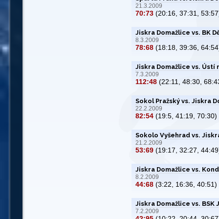
21.3.2009
70:73
(20:16, 37:31, 53:57
Jiskra Domažlice vs. BK D
8.3.2009
78:68
(18:18, 39:36, 64:54
Jiskra Domažlice vs. Úst
7.3.2009
112:48
(22:11, 48:30, 68:4
Sokol Pražský vs. Jiskra 
22.2.2009
82:54
(19:5, 41:19, 70:30)
Sokolo Vyšehrad vs. Jisk
21.2.2009
53:69
(19:17, 32:27, 44:49
Jiskra Domažlice vs. Kond
8.2.2009
44:68
(3:22, 16:36, 40:51)
Jiskra Domažlice vs. BSK J
7.2.2009
42:95
(10:22, 20:44, 30:67