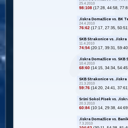
25.4.2010
98:108
(17:28, 44:58, 77:8
Jiskra Domažlice vs. BK T
24.4.2010
76:62
(17:17, 27:35, 50:51
SKB Strakonice vs. Jiskra
11.4.2010
74:54
(20:17, 39:31, 59:40
Jiskra Domažlice vs. SKB 
10.4.2010
68:60
(14:15, 34:34, 54:45
SKB Strakonice vs. Jiskra
21.3.2010
59:76
(14:20, 24:41, 37:61
Sršni Sokol Písek vs. Jisk
20.3.2010
60:84
(10:14, 29:38, 44:69
Jiskra Domažlice vs. Baní
7.3.2010
104:62
(30:11, 54:38, 81:4