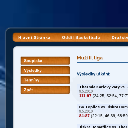
Hlavní Stránka
Oddíl Basketbalu
Družst
Muži II. liga
Soupiska
Výsledky
Výsledky utkání:
Termíny
Thermia Karlovy Vary vs. 
Zpět
9.5.2010
111:97
(24:25, 52:54, 77:7
BK Teplice vs. Jiskra Dom
9.5.2010
84:87
(22:15, 46:39, 68:59
Jiskra Domažlice vs. Ther