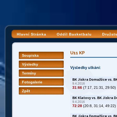
Hlavní Stránka
Oddíl Basketbalu
Družst
U11 KP
Soupiska
Výsledky
Výsledky utkání:
Termíny
BK Jiskra Domažlice vs. 
Fotogalerie
9.4.2016
31:66
(7:17, 21:31, 29:50)
Zpět
BK Klatovy vs. BK Jiskra 
9.4.2016
72:28
(20:8, 31:14, 49:22)
BK Jiskra Domažlice vs. B