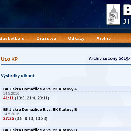
 Basketbalu
Družstva
Odkazy
Archiv
U10 KP
Archiv sezóny 2015
Výsledky utkání:
BK Jiskra Domažlice A vs. BK Klatovy A
14.5.2016
41:11
(13:3, 21:4, 29:11)
BK Jiskra Domažlice B vs. BK Klatovy B
14.5.2016
27:25
(3:8, 9:13, 13:23)
BK Jiskra Domažlice A vs. BK Klatovy B