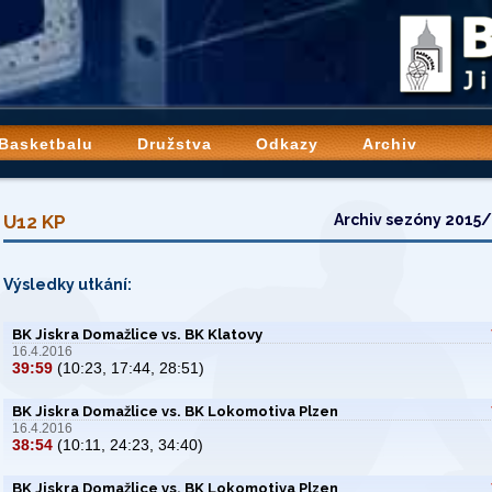
 Basketbalu
Družstva
Odkazy
Archiv
U12 KP
Archiv sezóny 2015
Výsledky utkání:
BK Jiskra Domažlice vs. BK Klatovy
16.4.2016
39:59
(10:23, 17:44, 28:51)
BK Jiskra Domažlice vs. BK Lokomotiva Plzen
16.4.2016
38:54
(10:11, 24:23, 34:40)
BK Jiskra Domažlice vs. BK Lokomotiva Plzen