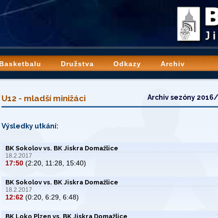
 Basketbalu
Družstva
Odkazy
Archiv
U12 - mladší minižáci
Archiv sezóny 2016
Výsledky utkání:
BK Sokolov vs. BK Jiskra Domažlice
18.2.2017
17:50
(2:20, 11:28, 15:40)
BK Sokolov vs. BK Jiskra Domažlice
18.2.2017
12:62
(0:20, 6:29, 6:48)
BK Loko Plzen vs. BK Jiskra Domažlice