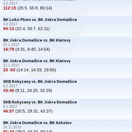
4.2.2017
112:15
(25:5, 55:8, 80:14)
BK Loko Plzen vs. BK Jiskra Domažlice
4.2.2017
94:13
(22:4, 50:7, 62:11)
BK Jiskra Domažlice vs. BK Klatovy
21.1.2017
16:79
(4:31, 8:40, 14:54)
BK Jiskra Domažlice vs. BK Klatovy
21.1.2017
23 :63
(14:14, 14:33, 19:50)
SKB Rokycany vs. BK Jiskra Domažlice
8.1.2017
43:40
(9:11, 24:25, 32:29)
SKB Rokycany vs. BK Jiskra Domažlice
8.1.2017
46:57
(20:5, 29:31, 43:37)
BK Jiskra Domažlice vs. BK Sokolov
26.11.2016
81:24
(28:0, 44:10, 60:14)