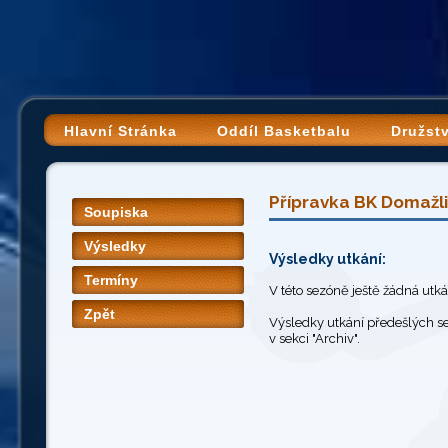
Hlavní Stránka
Oddíl Basketbalu
Družst
Přípravka BK Domažli
Soupiska
Výsledky
Výsledky utkání:
Termíny
V této sezóně ještě žádná utk
Zpět
Výsledky utkání předešlých s
v sekci "Archiv".