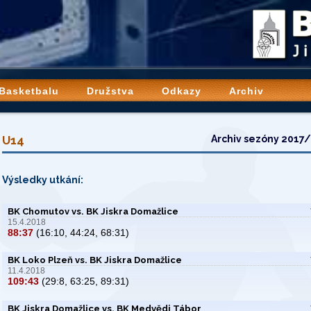
 Basketbalu
Družstva
Odkazy
Archiv
U14
Archiv sezóny 2017
Výsledky utkání:
BK Chomutov vs. BK Jiskra Domažlice
15.4.2018
88:37
(16:10, 44:24, 68:31)
BK Loko Plzeň vs. BK Jiskra Domažlice
11.4.2018
109:43
(29:8, 63:25, 89:31)
BK Jiskra Domažlice vs. BK Medvědi Tábor