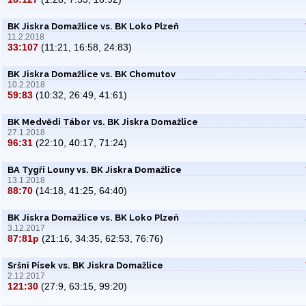
BK Jiskra Domažlice vs. BK Loko Plzeň
11.2.2018
33:107
(11:21, 16:58, 24:83)
BK Jiskra Domažlice vs. BK Chomutov
10.2.2018
59:83
(10:32, 26:49, 41:61)
BK Medvědi Tábor vs. BK Jiskra Domažlice
27.1.2018
96:31
(22:10, 40:17, 71:24)
BA Tygři Louny vs. BK Jiskra Domažlice
13.1.2018
88:70
(14:18, 41:25, 64:40)
BK Jiskra Domažlice vs. BK Loko Plzeň
3.12.2017
87:81p
(21:16, 34:35, 62:53, 76:76)
Sršni Písek vs. BK Jiskra Domažlice
2.12.2017
121:30
(27:9, 63:15, 99:20)