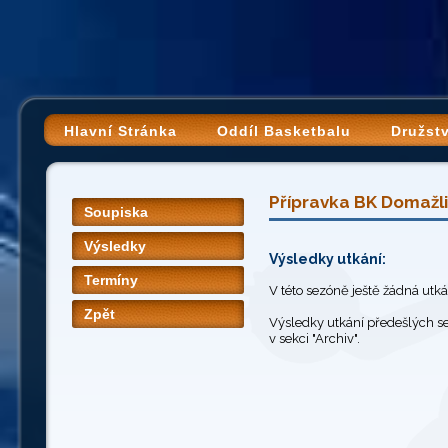
Hlavní Stránka
Oddíl Basketbalu
Družst
Přípravka BK Domažlic
Soupiska
Výsledky
Výsledky utkání:
Termíny
V této sezóně ještě žádná utk
Zpět
Výsledky utkání předešlých s
v sekci "Archiv".