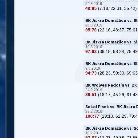
24.3.2019
49:65
(7:18, 22:31, 35:42)
BK Jiskra Domažlice vs. 
23.3.2019
95:76
(22:16, 48:37, 75:61
BK Jiskra Domažlice vs. Sl
10.3.2019
97:63
(38:18, 58:34, 78:49
BK Jiskra Domažlice vs. Sl
9.3.2019
94:73
(28:23, 50:39, 69:63
BK Wolves Radotín vs. BK
24.2.2019
89:51
(18:17, 45:29, 61:43
Sokol Písek vs. BK Jiskra
23.2.2019
100:77
(29:13, 62:29, 79:4
BK Jiskra Domažlice vs. S
10.2.2019
97:67
(17:23, 49:38, 71:55