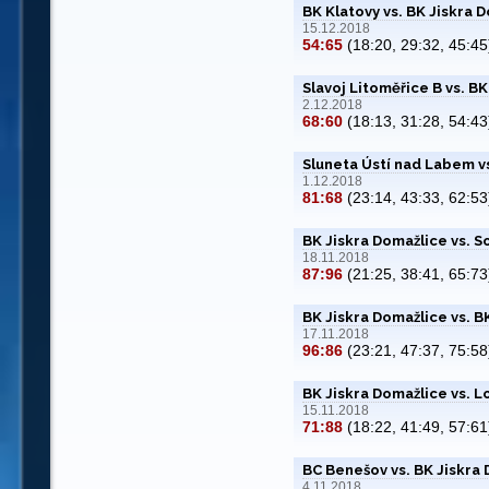
BK Klatovy vs. BK Jiskra 
15.12.2018
54:65
(18:20, 29:32, 45:45
Slavoj Litoměřice B vs. B
2.12.2018
68:60
(18:13, 31:28, 54:43
Sluneta Ústí nad Labem v
1.12.2018
81:68
(23:14, 43:33, 62:53
BK Jiskra Domažlice vs. S
18.11.2018
87:96
(21:25, 38:41, 65:73
BK Jiskra Domažlice vs. 
17.11.2018
96:86
(23:21, 47:37, 75:58
BK Jiskra Domažlice vs. L
15.11.2018
71:88
(18:22, 41:49, 57:61
BC Benešov vs. BK Jiskra
4.11.2018