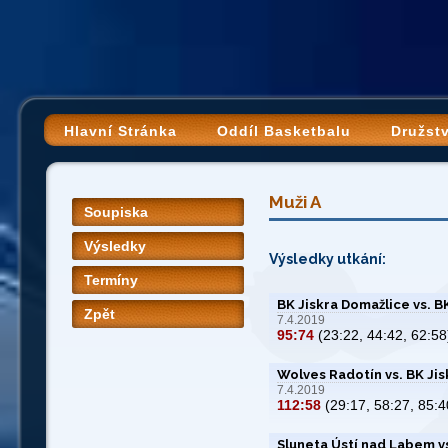
Hlavní Stránka
Oddíl Basketbalu
Družst
Muži A
Soupiska
Výsledky
Výsledky utkání:
Termíny
BK Jiskra Domažlice vs. B
Zpět
7.4.2019
95:74
(23:22, 44:42, 62:58
Wolves Radotín vs. BK Ji
7.4.2019
112:58
(29:17, 58:27, 85:4
Sluneta Ústí nad Labem v