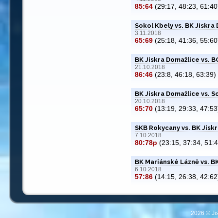
85:64
(29:17, 48:23, 61:40
Sokol Kbely vs. BK Jiskra
3.11.2018
65:69
(25:18, 41:36, 55:60
BK Jiskra Domažlice vs. B
21.10.2018
86:46
(23:8, 46:18, 63:39)
BK Jiskra Domažlice vs. S
20.10.2018
65:70
(13:19, 29:33, 47:53
SKB Rokycany vs. BK Jisk
7.10.2018
80:78p
(23:15, 37:34, 51:4
BK Mariánské Lázně vs. B
6.10.2018
57:86
(14:15, 26:38, 42:62
2026 © Ji