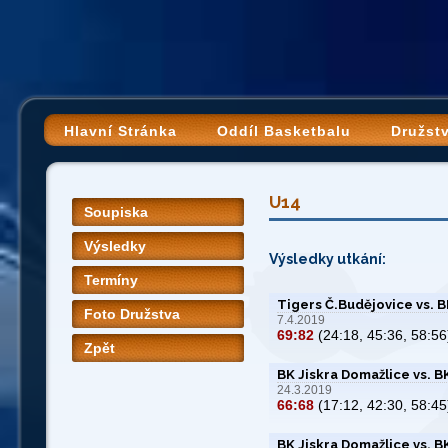
Hlavní Stránka
Oddíl Basketbalu
Družst
U14
Soupiska
Výsledky
Výsledky utkání:
Termíny
Tigers Č.Budějovice vs. B
Foto Družstva
7.4.2019
69:82
(24:18, 45:36, 58:56
Zpět
BK Jiskra Domažlice vs. B
24.3.2019
66:68
(17:12, 42:30, 58:45
BK Jiskra Domažlice vs. B