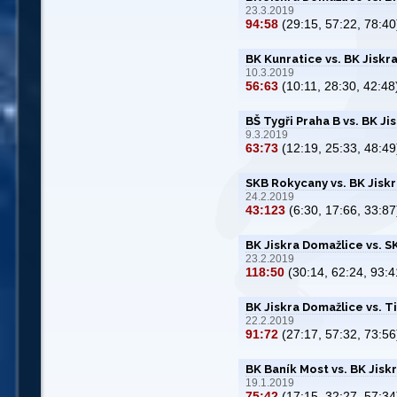
23.3.2019
94:58
(29:15, 57:22, 78:40
BK Kunratice vs. BK Jiskr
10.3.2019
56:63
(10:11, 28:30, 42:48
BŠ Tygři Praha B vs. BK J
9.3.2019
63:73
(12:19, 25:33, 48:49
SKB Rokycany vs. BK Jisk
24.2.2019
43:123
(6:30, 17:66, 33:87
BK Jiskra Domažlice vs. 
23.2.2019
118:50
(30:14, 62:24, 93:4
BK Jiskra Domažlice vs. T
22.2.2019
91:72
(27:17, 57:32, 73:56
BK Baník Most vs. BK Jisk
19.1.2019
75:42
(17:15, 32:27, 57:34