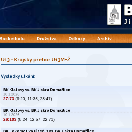
 Basketbalu
Družstva
Odkazy
Archiv
U13 - Krajský přebor U13M+Ž
Výsledky utkání:
BK Klatovy vs. BK Jiskra Domažlice
10.1.2026
27:73
(6:20, 11:35, 23:47)
BK Klatovy vs. BK Jiskra Domažlice
10.1.2026
26:103
(8:24, 12:57, 22:71)
BK Lokomotiva Plzeň B vs. BK Jiskra Domažlice