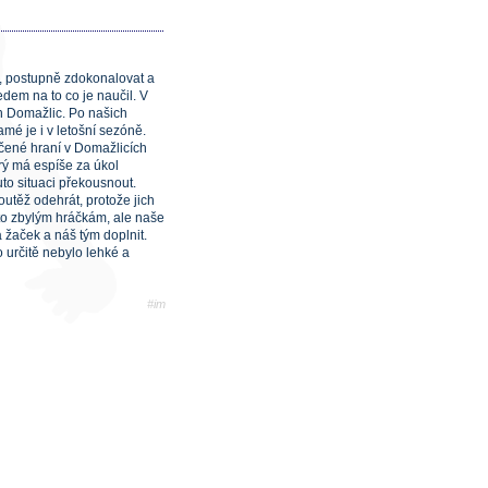
t, postupně zdokonalovat a
dem na to co je naučil. V
h Domažlic. Po našich
amé je i v letošní sezóně.
učené hraní v Domažlicích
erý má espíše za úkol
uto situaci překousnout.
utěž odehrát, protože jich
to zbylým hráčkám, ale naše
žaček a náš tým doplnit.
 určitě nebylo lehké a
#im