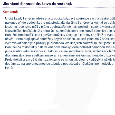
Ukončení činnosti družstva dorostenek
Komentář:
Určitě každý trenér mládeže zná ty pocity, když své svěřence začíná basket uči
nakonec přijde období kdy je má předat dál dalšímu trenérovi a kochat se pohle
letošním roce jsme měli v plánu odehrát zřejmě naši poslední sezónu v dresec
šikovnějších hráčkách již v minulých sezónách sáhly jiné ligové kolektivy a to s
Bohužel termínová listina ligových družstev koliguje s termíny OP, čímž je vylo
děvčat, která hrají ligové soutěže v jiných oddílech. Jelikož jsme malý oddíl, kt
vychovávat "talenty" a později je předat do kvalitnějších soutěží, museli jsme i t
Bohužel na to doplatily ostatní kmenové hráčky, které bohužel nemohou svoji so
je na soutěž velmi malý počet. Tato situce mě samotného mrzí, vzhledem k těm
dívcí družstva jsou s velkými mezerami a nemáme ani kam sáhnout do družstva 
Proto děkuji všem děvčatům za to, že to se mnou tak dlouho vydržely a někdy to
doufám, že na sport nezanevřou a budou potračovat v nějakém jiném odvětví.
trenér