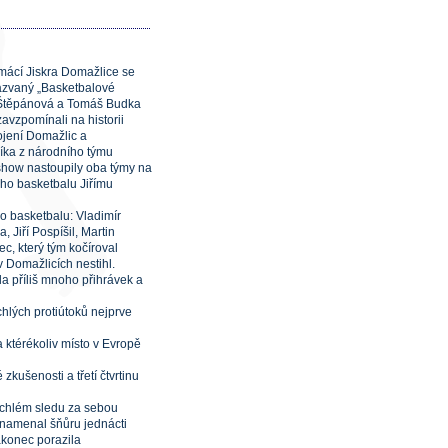
mácí Jiskra Domažlice se
azvaný „Basketbalové
a Štěpánová a Tomáš Budka
avzpomínali na historii
ojení Domažlic a
íka z národního týmu
show nastoupily oba týmy na
ho basketbalu Jiřímu
o basketbalu: Vladimír
 Jiří Pospíšil, Martin
c, který tým kočíroval
 Domažlicích nestihl.
la příliš mnoho přihrávek a
chlých protiútoků nejprve
 ktérékoliv místo v Evropě
zkušenosti a třetí čtvrtinu
rychlém sledu za sebou
aznamenal šňůru jednácti
akonec porazila