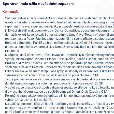
Sportovní hala ožila nevšedním zápasem
Komentář:
Sobotní podvěčer se v domažlické sportovní hale nesl ve svátečním duchu. Do
utkala s hvězdami československého basketbalu let minulých. Celý program n
vzpomínání“ začal v půl sedmé, diváky provázeli herečka a moderátorka Bár
jr. Diváci shlédli vystoupení Aerobic Dance Domažlice, s Josefem Kitzbergrem z
domažlické košíkové, bývalý trenér národního týmu Pavel Petera připomněl sp
reprezentace a Pavel Fashingbauer vzpomněl na svého přítele a spolupracovn
Bohumila Suchého. Pak již za hromového potlesku a světelné i pyrotechnické 
plochu a společně s výborem Jiskry Domažlice vzdaly hold nestoru domažlické
Plachému.
K zápasu, který následoval, přicestovaly do Domažlic tyto bývalé hvězdy našeh
Vyoral, Michal Arpáš, Vladimír Ptáček, Josef Nečas, Zdeněk Böhm, Zdeněk Bříza,
Brázda a Miroslav Koláček. Jen na střídačku se po úrazu posadil Kamil Brabene
společně s Pavlem Peterou. Poběžovický rodák Jiří Zídek sen. nakonec zápas v
Utkání začalo ve svižném tempu, oba týmy se střídaly ve vedení, ale Jiskra kazi
zkušení exreprezentanti toho využili k vedení po první čtvrtině 17:14.
Jenže po přestávce začali domácí více využívat svých předností a převážně z r
dotáhli náskok soupeře a poté mu i poodskočili na poločasových 35:28.
V poločasové přestávce proběhla divácká soutěž ve střelbě na koš o letenku na
dle vlastního výběru, kterou do soutěže věnoval Diners Club Czech a ČSA.
Po změně stran jakoby domácí opět ztratili tempo, internacionálové uplatnili své 
vyhráli 14:12 a snížil tak na 42:47.
Na začátku poslední části základní hrací doby navíc trojky Břízy a Pospíšila v 
dostaly hosty do vedení 48:47, ale pak začal čarovat Michal Podestát, který z
bodů v řadě a definitivně rozhodl o osudu zápasu. Domácí Jiskra Domažlice n