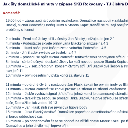
Jak šly domažlické minuty v zápase SKB Rokycany - TJ Jiskra 
Komentář:
19.00 hod – zápas začíná úvodním rozskokem, Domažlice nastupují v základní s
Blacký, Michal Podestát, Ondřej Huml a Standa Kopic, trenéři se musejí obejít
problémy s licencí
2. minuta - První koš Jiskry střílí z šestky Jan Blacký, snižuje ale jen 2:1
4. minuta - Podestát ze skvělé příhry Jana Blackého snižuje na 4:3
5. minuta – Huml našel pod košem zcela volného Podestáta - 4:5
6.minuta - Jiří Blacký zvyšuje ze šestek na 4:7
7.minuta – prosadil se opět Michal Podestát, tentokrát svou neomylnou střelou 
8.minuta - série útočných doskoků Jiskry ke koši nevede, pouze Standa Kopic d
10.minuta – 1, 7 sek. před první koncem čtvrtiny střílí Jiří Blacký dvě šestky a s
stav je 9:11
10.minuta – první desetiminutovka končí za stavu 9:11
11.minuta – do druhé čtvrtiny nastupuje Jan Flask, čekají ho první minuty ve III.
11.minuta – Michal Podestát se znovu prosazuje střelou ze střední vzdálenosti
12.minuta – Jiskře vychází signál „křídlo“ na jehož konci je osamocený skórujíc
14.minuta – dvakrát za sebou se prosadil Jirka Blacký, nejprve střelou ze střed
koše, Domažlice tak vedou 19:13
15.minuta – Jan Flask střílí své první dva ligové body
15.minuta – Jirka Blacký dostává Domažlice poprvé do desetibodového násko
si berou oddechový čas
16.minuta – po oddechovém čase se poprvé na hřiště dostal Marek Kozel, po tř
Domažlice a jeho chvíle mají teprve přijít