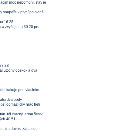
omácím moc nepomohl, stav je
y soupeře v první polovině
na 16:28
e a zvyšuje na 30:20 pro
 28:38
al útočný doskok a dva
 doskakuje pod vlastním
další dva body
pší domažlický hráč třetí
án Jiří Blacký jednu šestku
ných 40:51
edení a dovést zápas do