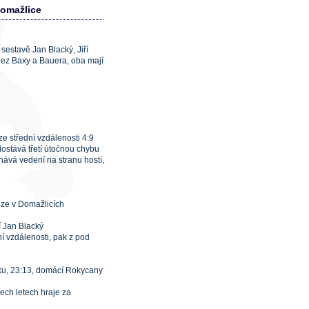
Domažlice
estavě Jan Blacký, Jiří
 bez Baxy a Bauera, oba mají
ze střední vzdálenosti 4:9
ostává třetí útočnou chybu
trhává vedení na stranu hostí,
lize v Domažlicích
í Jan Blacký
ní vzdálenosti, pak z pod
ku, 23:13, domácí Rokycany
ech letech hraje za