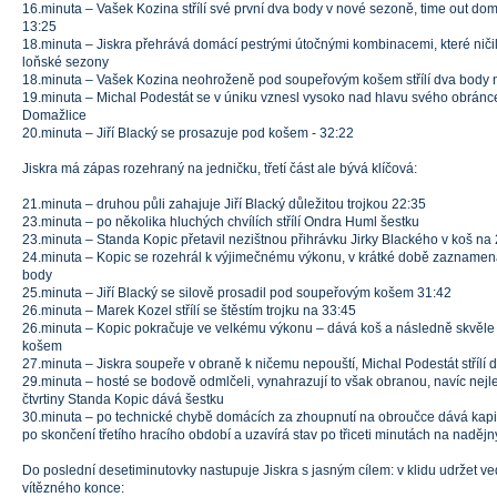
16.minuta – Vašek Kozina střílí své první dva body v nové sezoně, time out d
13:25
18.minuta – Jiskra přehrává domácí pestrými útočnými kombinacemi, které ničil
loňské sezony
18.minuta – Vašek Kozina neohroženě pod soupeřovým košem střílí dva body 
19.minuta – Michal Podestát se v úniku vznesl vysoko nad hlavu svého obránc
Domažlice
20.minuta – Jiří Blacký se prosazuje pod košem - 32:22
Jiskra má zápas rozehraný na jedničku, třetí část ale bývá klíčová:
21.minuta – druhou půli zahajuje Jiří Blacký důležitou trojkou 22:35
23.minuta – po několika hluchých chvílích střílí Ondra Huml šestku
23.minuta – Standa Kopic přetavil nezištnou přihrávku Jirky Blackého v koš na
24.minuta – Kopic se rozehrál k výjimečnému výkonu, v krátké době zaznamen
body
25.minuta – Jiří Blacký se silově prosadil pod soupeřovým košem 31:42
26.minuta – Marek Kozel střílí se štěstím trojku na 33:45
26.minuta – Kopic pokračuje ve velkému výkonu – dává koš a následně skvěle
košem
27.minuta – Jiskra soupeře v obraně k ničemu nepouští, Michal Podestát střílí 
29.minuta – hosté se bodově odmlčeli, vynahrazují to však obranou, navíc nejle
čtvrtiny Standa Kopic dává šestku
30.minuta – po technické chybě domácích za zhoupnutí na obroučce dává kapit
po skončení třetího hracího období a uzavírá stav po třiceti minutách na naděj
Do poslední desetiminutovky nastupuje Jiskra s jasným cílem: v klidu udržet v
vítězného konce: