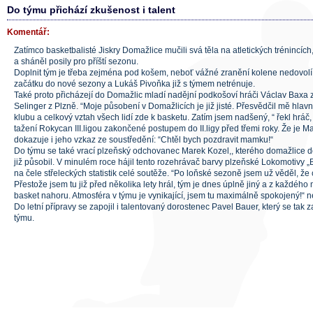
Do týmu přichází zkušenost i talent
Komentář:
Zatímco basketbalisté Jiskry Domažlice mučili svá těla na atletických trénincí
a sháněl posily pro příští sezonu.
Doplnit tým je třeba zejména pod košem, neboť vážné zranění kolene nedovolí J
začátku do nové sezony a Lukáš Pivoňka již s týmem netrénuje.
Také proto přicházejí do Domažlic mladí nadějní podkošoví hráči Václav Baxa 
Selinger z Plzně. “Moje působení v Domažlicích je již jisté. Přesvědčil mě hl
klubu a celkový vztah všech lidí zde k basketu. Zatím jsem nadšený, “ řekl hráč,
tažení Rokycan III.ligou zakončené postupem do II.ligy před třemi roky. Že je M
dokazuje i jeho vzkaz ze soustředění: “Chtěl bych pozdravit mamku!“
Do týmu se také vrací plzeňský odchovanec Marek Kozel,, kterého domažlice dob
již působil. V minulém roce hájil tento rozehrávač barvy plzeňské Lokomotivy „B“
na čele střeleckých statistik celé soutěže. “Po loňské sezoně jsem už věděl, že 
Přestože jsem tu již před několika lety hrál, tým je dnes úplně jiný a z každého m
basket nahoru. Atmosféra v týmu je vynikající, jsem tu maximálně spokojený!“ n
Do letní přípravy se zapojil i talentovaný dorostenec Pavel Bauer, který se tak
týmu.