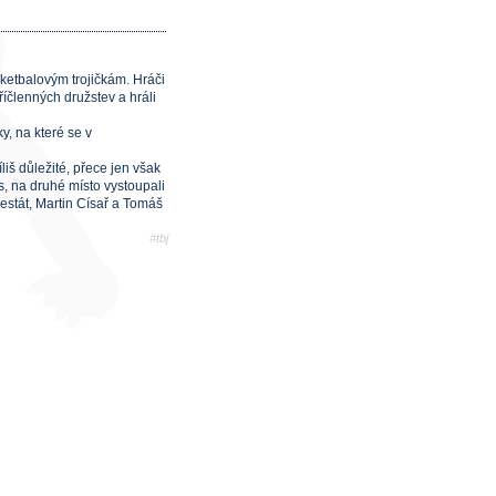
ketbalovým trojičkám. Hráči
říčlenných družstev a hráli
y, na které se v
liš důležité, přece jen však
s, na druhé místo vystoupali
estát, Martin Císař a Tomáš
#tbj