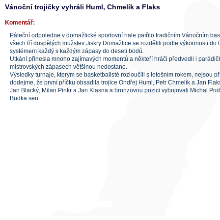
Vánoční trojičky vyhráli Huml, Chmelík a Flaks
Komentář:
Páteční odpoledne v domažlické sportovní hale patřilo tradičním Vánočním bas
všech tří dospělých mužstev Jiskry Domažlice se rozdělili podle výkonnosti do t
systémem každý s každým zápasy do deseti bodů.
Utkání přinesla mnoho zajímavých momentů a někteří hráči předvedli i parádičk
mistrovských zápasech většinou nedostane.
Výsledky turnaje, kterým se basketbalisté rozloučili s letošním rokem, nejsou pří
dodejme, že první příčku obsadila trojice Ondřej Huml, Petr Chmelík a Jan Flak
Jan Blacký, Milan Pinkr a Jan Klasna a bronzovou pozici vybojovali Michal Pod
Budka sen.