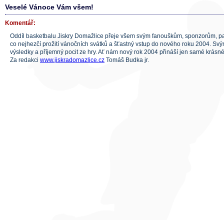
Veselé Vánoce Vám všem!
Komentář:
Oddíl basketbalu Jiskry Domažlice přeje všem svým fanouškům, sponzorům, pa
co nejhezčí prožití vánočních svátků a šťastný vstup do nového roku 2004. Sv
výsledky a příjemný pocit ze hry. Ať nám nový rok 2004 přináší jen samé krásné
Za redakci
www.jiskradomazlice.cz
Tomáš Budka jr.