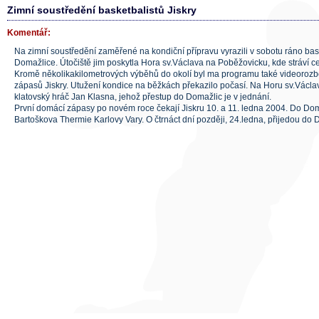
Zimní soustředění basketbalistů Jiskry
Komentář:
Na zimní soustředění zaměřené na kondiční přípravu vyrazili v sobotu ráno bask
Domažlice. Útočiště jim poskytla Hora sv.Václava na Poběžovicku, kde stráví cel
Kromě několikakilometrových výběhů do okolí byl ma programu také videorozbo
zápasů Jiskry. Utužení kondice na běžkách překazilo počasí. Na Horu sv.Václa
klatovský hráč Jan Klasna, jehož přestup do Domažlic je v jednání.
První domácí zápasy po novém roce čekají Jiskru 10. a 11. ledna 2004. Do Dom
Bartoškova Thermie Karlovy Vary. O čtrnáct dní později, 24.ledna, přijedou do