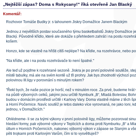
„Nejtěžší zápas? Doma s Rokycany!“ říká otevřeně Jan Blacký
Komentář:
Rozhovor Tomáše Budky jr. s tahounem Jiskry Domažlice Janem Blackým
Jednou z největších postav současného týmu basketbalistů Jiskry Domažlice j
Blacký. Původně křídlo, které ale dokáže s přehledem zahrát i na postu rozehrá
košem.
Honzo, kde se vlastně na hřišti cítíš nejlépe? Na křídle, na rozehrávce, nebo 
"Na křídle, ale i na postu rozehrávače to není špatné."
Ale teď už pojďme k rozehrané sezoně. Jiskra je po první polovině soutěže, stej
místě tabulky, má ale na svém kontě už tři prohry. Jak bys zhodnotil výchozí po
polovinou III.ligy v porovnání s minulým rokem?
"Řekl bych, že naše pozice je horší, než v minulém roce. Za prvé, budeme hrát
na půdě výborných celků, jakými jsou určitě Nymburk „B“, Mladá Boleslav, Bo
budou v domácím prostředí určitě i Karlovy Vary. Doma vlastně máme z těch š
a Horní Počernice. Navíc soutěž je letos daleko více vyrovnaná, ne jako loni, k
jednou, v Domažlicích."
Ohlédneme- li se za tvými výkony v první polovině ligy, můžeme pozorovat sin
hledání formy, pak výborné výkony v Teplicích a doma proti Nymburku „B“ a Ml
útlum v Horních Počernicích, nakonec výborný výkon v zápase se Slaným a vše vy
pěti trojkami proti Karlovým Varům, čím si to vysvětluješ?