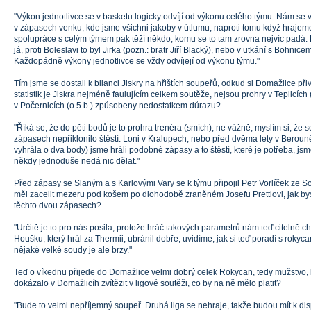
"Výkon jednotlivce se v basketu logicky odvíjí od výkonu celého týmu. Nám se
v zápasech venku, kde jsme všichni jakoby v útlumu, naproti tomu když hrajem
spolupráce s celým týmem pak těží někdo, komu se to tam zrovna nejvíc padá. 
já, proti Boleslavi to byl Jirka (pozn.: bratr Jiří Blacký), nebo v utkání s Bohnic
Každopádně výkony jednotlivce se vždy odvíjejí od výkonu týmu."
Tím jsme se dostali k bilanci Jiskry na hřištích soupeřů, odkud si Domažlice přiv
statistik je Jiskra nejméně faulujícím celkem soutěže, nejsou prohry v Teplicích (
v Počernicích (o 5 b.) způsobeny nedostatkem důrazu?
"Říká se, že do pěti bodů je to prohra trenéra (smích), ne vážně, myslím si, že
zápasech nepřiklonilo štěstí. Loni v Kralupech, nebo před dvěma lety v Beroun
vyhrála o dva body) jsme hráli podobné zápasy a to štěstí, které je potřeba, jsm
někdy jednoduše nedá nic dělat."
Před zápasy se Slaným a s Karlovými Vary se k týmu připojil Petr Vorlíček ze S
měl zacelit mezeru pod košem po dlohodobě zraněném Josefu Prettlovi, jak bys
těchto dvou zápasech?
"Určitě je to pro nás posila, protože hráč takových parametrů nám teď citelně
Houšku, který hrál za Thermii, ubránil dobře, uvidíme, jak si teď poradí s rok
nějaké velké soudy je ale brzy."
Teď o víkednu přijede do Domažlice velmi dobrý celek Rokycan, tedy mužstvo, 
dokázalo v Domažlicíh zvítězit v ligové soutěži, co by na ně mělo platit?
"Bude to velmi nepříjemný soupeř. Druhá liga se nehraje, takže budou mít k di