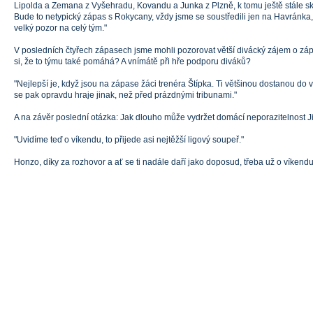
Lipolda a Zemana z Vyšehradu, Kovandu a Junka z Plzně, k tomu ještě stále s
Bude to netypický zápas s Rokycany, vždy jsme se soustředili jen na Havránka,
velký pozor na celý tým."
V posledních čtyřech zápasech jsme mohli pozorovat větší divácký zájem o záp
si, že to týmu také pomáhá? A vnímátě při hře podporu diváků?
"Nejlepší je, když jsou na zápase žáci trenéra Štípka. Ti většinou dostanou do v
se pak opravdu hraje jinak, než před prázdnými tribunami."
A na závěr poslední otázka: Jak dlouho může vydržet domácí neporazitelnost Jisk
"Uvidíme teď o víkendu, to přijede asi nejtěžší ligový soupeř."
Honzo, díky za rozhovor a ať se ti nadále daří jako doposud, třeba už o víken