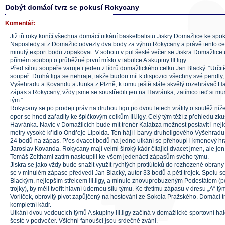
Dobýt domácí tvrz se pokusí Rokycany
Komentář:
Již tři roky končí všechna domácí utkání basketbalistů Jiskry Domažlice ke spo
Naposledy si z Domažlic odvezly dva body za výhru Rokycany a právě tento cel
minulý export bodů zopakovat. V sobotu v půl šesté večer se Jiskra Domažlice
přímém souboji o průběžné první místo v tabulce A skupiny III.ligy.
Před sílou soupeře varuje i jeden z lídrů domažlického celku Jan Blacký: “Urči
soupeř. Druhá liga se nehraje, takže budou mít k dispozici všechny své pendly
Vyšehradu a Kovandu a Junka z Plzně, k tomu ještě stále skvělý rozehrávač H
zápas s Rokycany, vždy jsme se soustředili jen na Havránka, zatímco teď si mu
tým.“
Rokycany se po prodeji práv na druhou ligu po dvou letech vrátily o soutěž níž
opor se hned zařadily ke špičkovým celkům III.ligy. Celý tým těží z přehledu 
Havránka. Navíc v Domažlicích bude mít trenér Kalabza možnost postavit i nejl
metry vysoké křídlo Ondřeje Lipolda. Ten hájí i barvy druholigového Vyšehradu 
24 bodů na zápas. Přes dvacet bodů na jedno utkání se přehoupl i kmenový h
Jaroslav Kovanda. Rokycany mají velmi široký kádr čítající dvacet jmen, ale 
Tomáš Zeithaml zatím nastoupili ke všem jedenácti zápasům svého týmu.
Jiskra se jako vždy bude snažit využít rychlých protiútoků do rozhozené obran
se v minulém zápase předvedl Jan Blacký, autor 33 bodů a pěti trojek. Spolu s
Blackým, nejlepším střelcem III.ligy, a minule znovuprobuzeným Podestátem (
trojky), by měli tvořit hlavní údernou sílu týmu. Ke třetímu zápasu v dresu „A“ tý
Vorlíček, obrovitý pivot zapůjčený na hostování ze Sokola Pražského. Domácí tr
kompletní kádr.
Utkání dvou vedoucích týmů A skupiny III.ligy začíná v domažlické sportovní ha
šesté v podvečer. Všichni fanoušci jsou srdečně zváni.