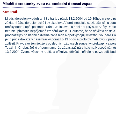
Mladší dorostenky zvou na poslední domácí zápas.
Komentář:
Mladší dorostenky odehrají již zítra tj. v pátek 13.2.2004 od 19:30hodin svoje 
základní části dorostenecké ligy skupiny „A“ proti neustále se zlepšujícímu sou
hráčky budou opět postrádat Šárku Jelínkovou a není ani jistý start Adély Denko
tréninku přivodila nepříjemné zranění kotníku. Doufáme, že se děvčata dostala 
procházely v posledních dvěma zápasech a opět vybojují vítězství. Soupeře z 
jeho půdě dokázaly naše hráčky porazit o 13 bodů a proto by měla být i v pát
zvítězit. Pravda ovšem je, že v posledních zápasech soupeřky překvapily a pora
Toužimi i Chebu. Ještě připomínáme, že zápas začíná v hale na Husově náměst
13.2.2004. Zveme všechny rodiče a příznivce děvčat – přijďte je povzbudit, budo