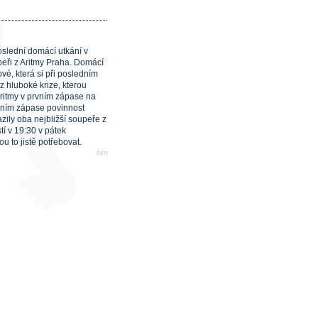
poslední domácí utkání v
peři z Aritmy Praha. Domácí
vé, která si při posledním
z hluboké krize, kterou
Aritmy v prvním zápase na
ečním zápase povinnost
zily oba nejbližší soupeře z
í v 19:30 v pátek
u to jistě potřebovat.
#im