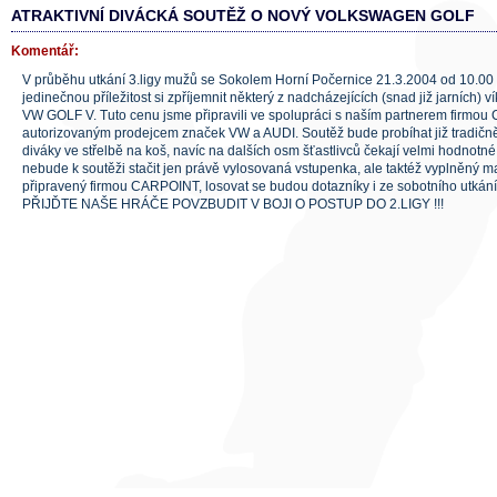
ATRAKTIVNÍ DIVÁCKÁ SOUTĚŽ O NOVÝ VOLKSWAGEN GOLF
Komentář:
V průběhu utkání 3.ligy mužů se Sokolem Horní Počernice 21.3.2004 od 10.00 h
jedinečnou příležitost si zpříjemnit některý z nadcházejících (snad již jarních
VW GOLF V. Tuto cenu jsme připravili ve spolupráci s naším partnerem firmo
autorizovaným prodejcem značek VW a AUDI. Soutěž bude probíhat již tradič
diváky ve střelbě na koš, navíc na dalších osm šťastlivců čekají velmi hodnotné
nebude k soutěži stačit jen právě vylosovaná vstupenka, ale taktéž vyplněný mal
připravený firmou CARPOINT, losovat se budou dotazníky i ze sobotního utkání
PŘIJĎTE NAŠE HRÁČE POVZBUDIT V BOJI O POSTUP DO 2.LIGY !!!