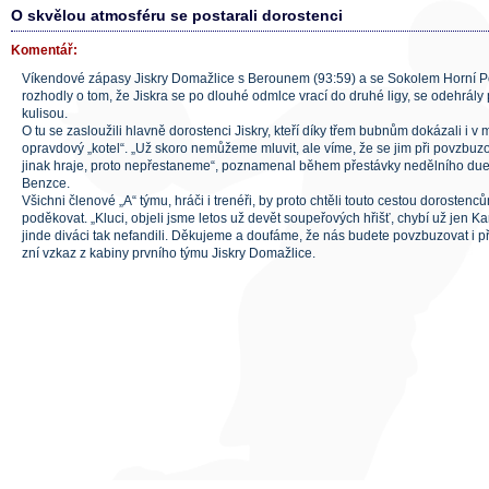
O skvělou atmosféru se postarali dorostenci
Komentář:
Víkendové zápasy Jiskry Domažlice s Berounem (93:59) a se Sokolem Horní Po
rozhodly o tom, že Jiskra se po dlouhé odmlce vrací do druhé ligy, se odehrály
kulisou.
O tu se zasloužili hlavně dorostenci Jiskry, kteří díky třem bubnům dokázali i v 
opravdový „kotel“. „Už skoro nemůžeme mluvit, ale víme, že se jim při povzbu
jinak hraje, proto nepřestaneme“, poznamenal během přestávky nedělního due
Benzce.
Všichni členové „A“ týmu, hráči i trenéři, by proto chtěli touto cestou dorosten
poděkovat. „Kluci, objeli jsme letos už devět soupeřových hřišť, chybí už jen Ka
jinde diváci tak nefandili. Děkujeme a doufáme, že nás budete povzbuzovat i příš
zní vzkaz z kabiny prvního týmu Jiskry Domažlice.