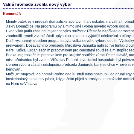
Valná hromada zvolila nový výbor
Komentář:
Minulý pátek se v předsálí domažlické sportovní haly uskutečnila valná hroma
Jiskry Domažlice. Na programu byla mimo jiné i volba nového výboru oddílu.
Úvod však patřil zástupcům jednotlivých družstev. Přestože například dorostenci
zhodnotili trenéři z velké části uplynulou sezonu a vyjádřili očekávání a plány 
Další významným bodem programu byla volba nového výboru oddílu. Výsledky
překvapení. Dosavadního předsedu Miroslava Janiurka nahradí ve funkci dlouho
Karel Kuška. Organizačním pracovníkem pro celostátní soutěže a místopředse
Budka, organizačním pracovníkem pro krajské soutěže zůstal Peter Hlaváč, n
místopředsedou byl zvolen Vítězslav Pohanka, ve funkci hospodáře byl potvrz
členem výboru zůstal i odstupující předseda Janiurek, který se chce v nové s
trénování.
Muži „A“, vlajková loď domažlického oddílu, kteří letos postoupili do druhé ligy, 
basketbalovým rokem v pátek, kdy je čeká přijetí starosty na domažlické radni
na Horu sv.Václava.