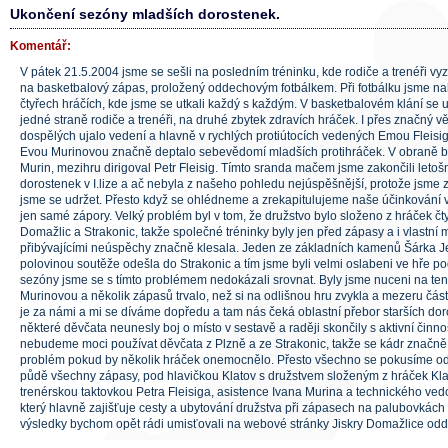
Ukončení sezóny mladších dorostenek.
Komentář:
V pátek 21.5.2004 jsme se sešli na posledním tréninku, kde rodiče a trenéři vyz
na basketbalový zápas, proložený oddechovým fotbálkem. Při fotbálku jsme nalo
čtyřech hráčích, kde jsme se utkali každý s každým. V basketbalovém klání se u
jedné straně rodiče a trenéři, na druhé zbytek zdravích hráček. I přes značný vě
dospělých ujalo vedení a hlavně v rychlých protiútocích vedených Emou Fleisi
Evou Murinovou značně deptalo sebevědomí mladších protihráček. V obraně by
Murin, mezihru dirigoval Petr Fleisig. Tímto sranda mačem jsme zakončili leto
dorostenek v I.lize a ač nebyla z našeho pohledu nejúspěšnější, protože jsme z 
jsme se udržet. Přesto když se ohlédneme a zrekapitulujeme naše účinkování v
jen samé zápory. Velký problém byl v tom, že družstvo bylo složeno z hráček čty
Domažlic a Strakonic, takže společné tréninky byly jen před zápasy a i vlastní 
přibývajícími neúspěchy značně klesala. Jeden ze základních kamenů Šárka J
polovinou soutěže odešla do Strakonic a tím jsme byli velmi oslabeni ve hře 
sezóny jsme se s tímto problémem nedokázali srovnat. Byly jsme nuceni na ten
Murinovou a několik zápasů trvalo, než si na odlišnou hru zvykla a mezeru čás
je za námi a mi se díváme dopředu a tam nás čeká oblastní přebor starších dor
některé děvčata neunesly boj o místo v sestavě a raději skončily s aktivní činnos
nebudeme moci používat děvčata z Plzně a ze Strakonic, takže se kádr značně 
problém pokud by několik hráček onemocnělo. Přesto všechno se pokusíme od
půdě všechny zápasy, pod hlavičkou Klatov s družstvem složeným z hráček Kl
trenérskou taktovkou Petra Fleisiga, asistence Ivana Murina a technického ved
který hlavně zajišťuje cesty a ubytování družstva při zápasech na palubovkác
výsledky bychom opět rádi umisťovali na webové stránky Jiskry Domažlice odd