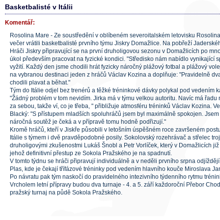
Basketbalisté v Itálii
Komentář:
Rosolina Mare - Ze soustředění v oblíbeném severoitalském letovisku Rosolin
večer vrátili basketbalisté prvního týmu Jiskry Domažlice. Na pobřeží Jaderskéh
Hráči Jiskry připravující se na první druholigovou sezonu v Domažlicích po mnoha
úkol především pracovat na fyzické kondici. "Středisko nám nabídlo vynikající 
vyžití. Každý den jsme chodili hrát fyzicky náročný plážový fotbal a plážový volej
na vybranou destinaci jeden z hráčů Václav Kozina a doplňuje: "Pravidelně dv
chodili plavat a běhat."
Tým do Itálie odjel bez trenérů a těžké tréninkové dávky polykal pod vedením k
"Žádný problém v tom nevidím. Jirka má v týmu velkou autoritu. Navíc má řadu n
za sebou, takže ví, co je třeba, " přibližuje atmosféru tréninků Václav Kozina. Ve
Blacký: "S přístupem mladších spoluhráčů jsem byl maximálně spokojen. Jsem 
náročná soutěž je čeká a v přípravě tomu hodně podřizují."
Kromě hráčů, kteří v Jiskře působili v letošním úspěšném roce završeném postu
Itálie s týmem i dvě pravděpodobné posily. Sokolovský rozehrávač a střelec tro
druholigovými zkušenostmi Lukáš Šnobl a Petr Vorlíček, který v Domažlicích již
jehož definitivní přestup ze Sokola Pražského je na spadnutí.
V tomto týdnu se hráči připravují individuálně a v neděli prvního srpna odjížděj
Plas, kde je čekají třífázové tréninky pod vedením hlavního kouče Miroslava Ja
Po návratu pak tým naskočí do pravidelného intezivního týdenního rytmu trénin
Vrcholem letní přípravy budou dva turnaje - 4. a 5. září každoroční Přebor Cho
pražský turnaj na půdě Sokola Pražského.