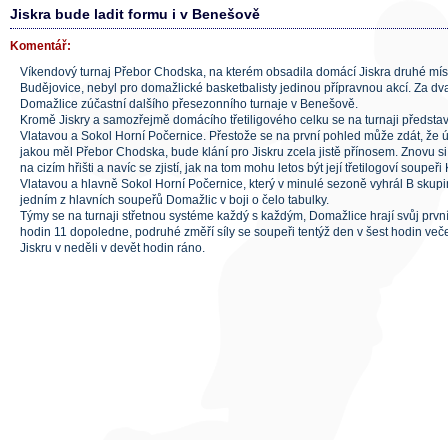
Jiskra bude ladit formu i v Benešově
Komentář:
Víkendový turnaj Přebor Chodska, na kterém obsadila domácí Jiskra druhé mí
Budějovice, nebyl pro domažlické basketbalisty jedinou přípravnou akcí. Za dva 
Domažlice zúčastní dalšího přesezonního turnaje v Benešově.
Kromě Jiskry a samozřejmě domácího třetiligového celku se na turnaji předsta
Vlatavou a Sokol Horní Počernice. Přestože se na první pohled může zdát, že 
jakou měl Přebor Chodska, bude klání pro Jiskru zcela jistě přínosem. Znovu si o
na cizím hřišti a navíc se zjistí, jak na tom mohu letos být její třetilogoví soupe
Vlatavou a hlavně Sokol Horní Počernice, který v minulé sezoně vyhrál B skupinu
jedním z hlavních soupeřů Domažlic v boji o čelo tabulky.
Týmy se na turnaji střetnou systéme každý s každým, Domažlice hrají svůj první
hodin 11 dopoledne, podruhé změří síly se soupeři tentýž den v šest hodin več
Jiskru v neděli v devět hodin ráno.