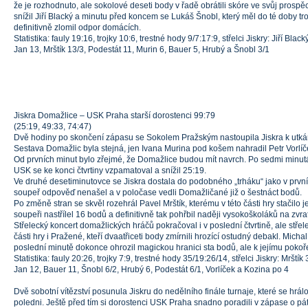
že je rozhodnuto, ale sokolové deseti body v řadě obrátili skóre ve svůj prospě
snížil Jiří Blacký a minutu před koncem se Lukáš Šnobl, který měl do té doby trojky
definitivně zlomil odpor domácích.
Statistika: fauly 19:16, trojky 10:6, trestné hody 9/7:17:9, střelci Jiskry: Jiří Bla
Jan 13, Mrštík 13/3, Podestát 11, Murin 6, Bauer 5, Hrubý a Šnobl 3/1
Jiskra Domažlice – USK Praha starší dorostenci 99:79
(25:19, 49:33, 74:47)
Dvě hodiny po skončení zápasu se Sokolem Pražským nastoupila Jiskra k utk
Sestava Domažlic byla stejná, jen Ivana Murina pod košem nahradil Petr Vorlíč
Od prvních minut bylo zřejmé, že Domažlice budou mít navrch. Po sedmi minutá
USK se ke konci čtvrtiny vzpamatoval a snížil 25:19.
Ve druhé desetiminutovce se Jiskra dostala do podobného „trháku“ jako v první č
soupeř odpověď nenašel a v poločase vedli Domažličané již o šestnáct bodů.
Po změně stran se skvěl rozehrál Pavel Mrštík, kterému v této části hry stačilo j
soupeři nastřílel 16 bodů a definitivně tak pohřbil naději vysokoškoláků na zvrat
Střelecký koncert domažlických hráčů pokračoval i v poslední čtvrtině, ale střel
části hry i Pražené, kteří dvaatřiceti body zmírnili hrozící ostudný debakl. Micha
poslední minutě dokonce ohrozil magickou hranici sta bodů, ale k jejímu pokoř
Statistika: fauly 20:26, trojky 7:9, trestné hody 35/19:26/14, střelci Jiskry: Mrštík
Jan 12, Bauer 11, Šnobl 6/2, Hrubý 6, Podestát 6/1, Vorlíček a Kozina po 4
Dvě sobotní vítězství posunula Jiskru do nedělního finále turnaje, které se hrá
poledni. Ještě před tím si dorostenci USK Praha snadno poradili v zápase o pát