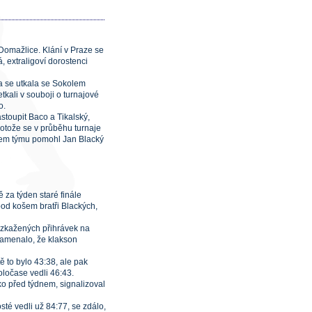
 Domažlice. Klání v Praze se
 extraligoví dorostenci
ra se utkala se Sokolem
kali v souboji o turnajové
o.
stoupit Baco a Tikalský,
rotože se v průběhu turnaje
košem týmu pomohl Jan Blacký
 za týden staré finále
pod košem bratři Blackých,
k zkažených přihrávek na
 znamenalo, že klakson
 to bylo 43:38, ale pak
oločase vedli 46:43.
ko před týdnem, signalizoval
sté vedli už 84:77, se zdálo,