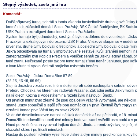
Stejný výsledek, zcela jiná hra
Komentář:
Další přípravný turnaj sehráli o tomto víkendu basketbalisté druholigové Jiskry
kromě nich zúčastnil domácí Sokol Pražský, BSK České Budějovice, BK Sadská,
USK Praha a extraligoví dorostenci Sokola Pražského.
Systém turnaje byl jednoduchý, šest týmů bylo rozděleno do dvou skupin, Jisk
Pražským a extraligovými dorostenci USK Praha. Vítězové skupin se v neděli set
prvenství, druhé týmy bojovali o třetí příčku a poslední týmy bojovali o páté míst
Jiskra odcestovala na turnaj v improvizované sestavě. Kvůli zranění nemohli na
zaneprázdněni byli Kopic s Prettlem a Vorlíček sehrál za Jiskru jediný zápas, p
také zranil. Nečekané posily tak pro tento turnaj získal trenér Janiurek, pod 
a Ivan Murin si vyzkoušel roli hrajícího asistenta trenéra.
Sokol Pražský – Jiskra Domažlice 87:89
(25:23, 43:46, 66:66)
Stejná družstva v zcela rozdílném složení proti sobě nastoupila v sobotní odvetě
Přeboru Chodska, ve kterém se radovali Pražané. Základní pětku Jiskry tvořili 
na křídlech Kozina s Podestátem na rozehrávku nastoupil Šnobl.
Od prvních minut bylo zřejmé, že jsou oba celky vzácně vyrovnané, ale několi
straně Jiskry společně s lepší střelbou domácích ( v první čtvrtině čtyři trojky)
oznámil konec první části hry za stavu 25:23.
Ve druhé desetiminutovce narostl náskok domácích až na pět bodů, v 18. minutě
Domažličtí nedovolili soupeři dvě minuty bodovat, sami vstřelili osm bodů a v p
Hned po změně stran vyrovnal trojkou domácí Jindra a remízový stav, stejně ja
ukazatel skóre i po třiceti minutách.
Nástup do poslední čtvrtiny vyšel lépe Jiskře a čtyři minuty před koncem, kdy ho