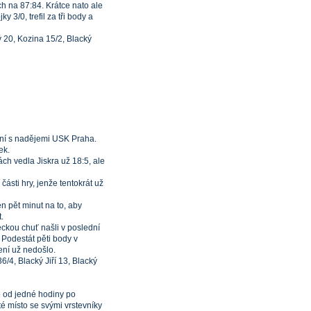
ch na 87:84. Krátce nato ale
 3/0, trefil za tři body a
cký 20, Kozina 15/2, Blacký
ání s nadějemi USK Praha.
ek.
ch vedla Jiskra už 18:5, ale
ásti hry, jenže tentokrát už
en pět minut na to, aby
.
eckou chuť našli v poslední
l Podestát pěti body v
ení už nedošlo.
 36/4, Blacký Jiří 13, Blacký
lo od jedné hodiny po
é místo se svými vrstevníky