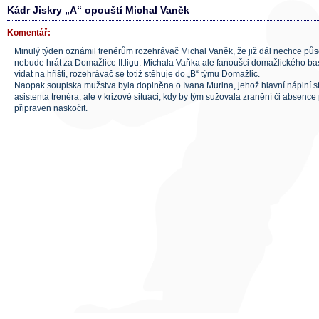
Kádr Jiskry „A“ opouští Michal Vaněk
Komentář:
Minulý týden oznámil trenérům rozehrávač Michal Vaněk, že již dál nechce působ
nebude hrát za Domažlice II.ligu. Michala Vaňka ale fanoušci domažlického b
vídat na hřišti, rozehrávač se totiž stěhuje do „B“ týmu Domažlic.
Naopak soupiska mužstva byla doplněna o Ivana Murina, jehož hlavní náplní s
asistenta trenéra, ale v krizové situaci, kdy by tým sužovala zranění či absen
připraven naskočit.