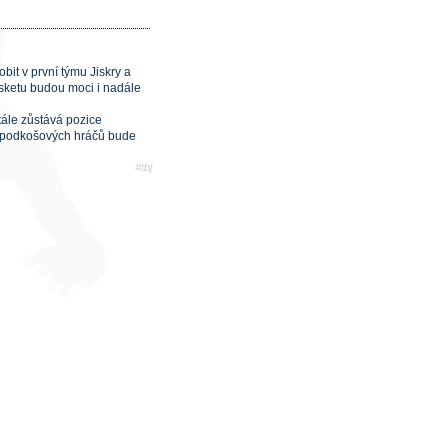
it v první týmu Jiskry a
asketu budou moci i nadále
tále zůstává pozice
ce podkošových hráčů bude
#tbj