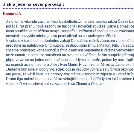
Jiskra jede na sever překvapit
Komentář:
Již o tomto víkendu začíná II.liga basketbalistů, nejdelší soutěž jakou Česká 
pořádá. Na prahu nové sezony se tak ocitá i nováček soutěže Jiskra Domažlice. 
úvod soutěže velmi těžkou dvojici soupeřů. Obtížnost zápasů je navíc znásoben
nováček nezvykle odehraje svá první utkání na soupeřových hřištích.
V sobotu v šest hodin odpoledne zahájí Domažlice ročník zápasem v Litoměřicíc
představí na palubovce Chomutova, sestupujícího týmu z Mattoni NBL. „K zápa
chceme překvapit, koneckonců s tímto cílem asi pojedeme k většině venkovních
nezkoumali, chceme se soustředit na svoji hru a věříme, že tím soupeře přeh
připravovat se na jednu nebo dvě osobnosti týmu soupeře, potom by nás trápil n
na úspěch asistent trenéra Jiskry Ivan Murin. Hlavní trenér Miroslav Janiurek ml
„Jedeme tam udělat dobrý výsledek, což je vždycky výhra a za určitých okolnost
ale jasné, že větší šanci na bodový zisk máme v sobotním zápase v Litoměřicíc
Druhá liga nabírá hned od začátku strhující tempo, už příští týden totiž uvidíme 
vlastní oči ve sportovní hale v zápasech se Zlínem a Ostravou.