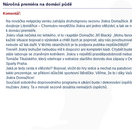
Náročná premiéra na domácí půdě
Komentář:
Na nováčka netypicky venku zahájila druholigovou sezonu Jiskra Domažlice.
dvojboje Litoměřice – Chomutov nevytěžila Jiskra ani jedno vítězství, a tak se 
k domácí premiéře.
Jiskru však nečeká nic lehkého, ví to i kapitán Domažlic Jiří Blacký: „Mohu fano
každé situace bojovat o výsledek a chtěl bych je poprosit, aby nás povzbuzovali 
nebude až tak dařit. V těchto okamžicích je ta podpora publika nejdůležitější!“
Trenéři Jiskry bohužel nebudou mít k dispozici ani kompletní kádr. Chybět bude p
stále laboruje se zraněným kotníkem. Jiskra s největší pravděpodobností nebud
Tomáše Tikalského, který odehraje v extralize staršího dorostu dva zápasy v O
Sparty Praha.
Jaká je tedy cesta k vítězství? Bojovat, vložit do hry srdce a nechat na palubov
takto prezentuje, se přikloní důležité sportovní štěstíčko. Věřme, že to i díky
Jiskra Domažlice!
Součástí sobotního doprovodného programu k utkání bude i dekorování úspě
mužstev Jiskry. Ta v minulé sezoně dosáhla nemalých úspěchů.