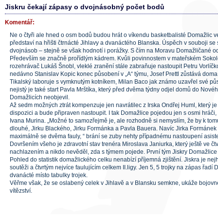
Jiskru čekají zápasy o dvojnásobný počet bodů
Komentář:
Ne o čtyři ale hned o osm bodů budou hrát o víkendu basketbalisté Domažlic ve I
představí na hřišti čtrnácté Jihlavy a dvanáctého Blanska. Úspěch v souboji se
dvojnásob – stejně se však hodnotí i porážky. S čím na Moravu Domažličané od
Především se značně prořídlým kádrem. Kvůli povinnostem v mateřském Soko
rozehrávač Lukáš Šnobl, vleklé zranění stále zabraňuje nastoupit Petru Vorlíč
nedávno Stanislav Kopic konec působení v „A“ týmu, Josef Prettl zůstává dom
Tikalský laboruje s vymknutým kotníkem, Milan Baco jak známo uzavřel své pů
nejistý je také start Pavla Mrštíka, který před dvěma týdny odjel domů do Novéh
Domažlicích neobjevil.
Až sedm možných ztrát kompenzuje jen navrátilec z Irska Ondřej Huml, který je
dispozici a bude připraven nastoupit. I tak Domažlice pojedou jen s osmi hráči,
Ivana Murina. „Možné to samozřejmě je, ale rozhodně si nemyslím, že by k tomu
dlouhé, Jirku Blackého, Jirku Formánka a Pavla Bauera. Navíc Jirka Formánek
maximálně se dvěma fauly, “ brání se zuby nehty případnému nastoupení asisten
Dovršením všeho je zdravotní stav trenéra Miroslava Janiurka, který ještě ve čtvr
nachlazením a nikdo nevěděl, zda s týmem pojede. První tým Jiskry Domažlic
Pohled do statistik domažlického celku nenabízí příjemná zjištění. Jiskra je ne
soutěži a čtvrtým nejvíce faulujícím celkem II.ligy. Jen 5, 5 trojky na zápas řadí
dvanácté místo tabulky trojek.
Věřme však, že se oslabený celek v Jihlavě a v Blansku semkne, ukáže bojov
vítězství.