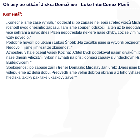
Ohlasy po utkání Jiskra Domažlice - Loko InterConex Plzeň
Komentář:
„Konečně jsme zase vyhráli, “ oddechl si po zápase nejlepší střelec vítězů Micha
rozhodl úvod dnešního zápasu. Tam jsme soupeři odskočili a ten už to nedotá
více sehraní a navíc dnes Plzeň nepotrestala některé naše chyby, což se v mi
vždy povedlo.“
Podobně hovořil po utkání i Lukáš Šnobl: „Na začátku jsme si vytvořili bezpečn
Nedovolili jsme jim těžit ze zkušeností.“
Atmosféru v hale ocenil Vašek Kozina: „Chtěl bych poděkovat našim divákům, by
naše dnešní vítězství i výkon navnadí na příští domácí zápasy s Jindřichoým 
Budějovicemi.“
Spokojeností po zápase zářil i trenér Domažlic Miroslav Janiurek: „Dnes jsme 
vštěpujeme už delší dobu. Předvedli jsme velmi dobrou obranu a z toho vyházel 
hlediska taktiky pak také ukázkový závěr."