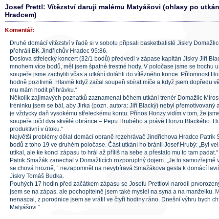
Josef Prettl: Vítězství daruji malému Matyášovi (ohlasy po utká
Hradcem)
Komentář:
Druhé domácí vítězství v řadě si v sobotu připsali basketbalisté Jiskry Domaž
přehráli BK Jindřichův Hradec 95:86.
Doslova střelecký koncert (32/1 bodů) předvedl v zápase kapitán Jiskry Jiří Blac
mnohem více bodů, měl jsem špatné trestné hody. V poločase jsme se trochu us
soupeře jsme zachytili včas a utkání dotáhli do vítězného konce. Přítomnost Ho
hodně pozitivně. Hlavně když začal soupeři sbírat míče a když jsem dopředu 
mu mám hodit přihrávku.“
Několik zajímavých poznatků zaznamenal během utkání trenér Domažlic Mirosl
tréninku jsem se bál, aby Jirka (pozn. autora: Jiří Blacký) nebyl přemotivovaný a 
je vždycky daň vysokému střeleckému kontu. Přínos Honzy vidím v tom, že jsme
soupeře točit dva skvělé obránce – Pepu Hrubého a právě Honzu Blackého. Ho
produktivní v útoku.“
Největší problémy dělal domácí obraně rozehrávač Jindřichova Hradce Patrik S
bodů z toho 19 ve druhém poločase. Část utkání ho bránil Josef Hrubý: „Byl vel
utíkal, ale ke konci zápasu to hrál až příliš na sebe a přestalo mu to tam padat.“
Patrik Smažák zanechal v Domažlicích rozporuplný dojem. „Je to samozřejmě vyni
se chová hrozně, “ nezapomněl na nevybíravá Smažákova gesta k domácí lavi
Jiskry Tomáš Budka.
Pouhých 17 hodin před začátkem zápasu se Josefu Prettlovi narodil prvorozený
jsem se na zápas, ale pochopitelně jsem také myslel na syna a na manželku. 
nenaspal, z porodnice jsem se vrátil ve čtyři hodiny ráno. Dnešní výhru bych c
Matyášovi.“