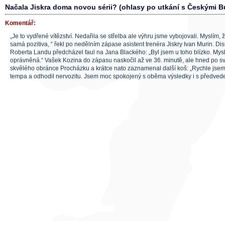
Načala Jiskra doma novou sérii? (ohlasy po utkání s Českými B
Komentář:
„Je to vydřené vítězství. Nedařila se střelba ale výhru jsme vybojovali. Myslím,
samá pozitiva, “ řekl po nedělním zápase asistent trenéra Jiskry Ivan Murin. Disk
Roberta Landu předcházel faul na Jana Blackého: „Byl jsem u toho blízko. Myslí
oprávněná.“ Vašek Kozina do zápasu naskočil až ve 36. minutě, ale hned po sv
skvělého obránce Procházku a krátce nato zaznamenal další koš: „Rychle jsem
tempa a odhodil nervozitu. Jsem moc spokojený s oběma výsledky i s předved