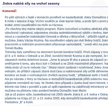
Jiskra nabírá síly na vrchol sezony
Komentář:
Po pěti výhrách v řadě v domácím prostředí se basketbalisté Jiskry Domažlice do
8.místo v tabulce II.ligy. Vrchol soutěže je však teprve čeká, a proto tým v prvn
krátké zimní soustředění na Hoře sv.Václava.
„Po všechny dny máme stejný program. Ráno rozcvičení a hodina atletické př
výbušnost i vytrvalost, odpoledne zhruba sedmikilometrový výběh v terénu, kter
minut a v podvečer individuální činnosti a střelba v tělocvičně, “ přiblížil náplň 
mužstva Jiskry Václav Kozina. Na soustředění odjely jen dvě třetiny hráčů Jisk
pracovním a rodinným povinnostem připravuje samostatně, “ uvedl věci na pra
Tomáš Budka.
Tréninky byly zaměřeny na obnovení fyzické kondice hráčů. První zápasy v no
již 8. a 9. ledna v Ostravě a ve Zlíně, kondiční trenér Kozina si ale nemyslel, ž
zápasech mohla dolehnut únava: „Jsme tu pouze tři dny a pauza do zápasů je
směřujeme k tomu, aby kluci byli v Ostravě a ve Zlíně maximálně připraveni. N
nikdy jindy už na to nebude čas.“ Stejný názor zastával i rozehrávač Jiskry Jos
nebojím, do příštích zápasů zbývá dost času a natrénované síly určitě stihneme
kondice se bude v rozhodujících chvílích sezony hodit, “ přitakával další z hráč
Ani po návratu z Hory sv.Václava si domažličtí basketbalisté příliš oddechu neuž
půjdeme normálně do haly. Ve čtvrtek ráno připadá v úvahu buď ranní trénink,
trénink nás čeká v pondělí a pak už opět najedeme na zaběhnutý tréninkový vz
mužstva na přelomu roku asistent trenéra Domažlic Ivan Murin.
Jak je již psáno výše, basketbalový rok 2005 otevře Jiskra 8. a 9. ledna v Ostr
půjdeme na II.ligu již 22. a 23. ledna 2005, kdy domažličtí basketbalisté přivíta
Pardubice „B“ a Kolín.