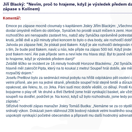
Jiří Blacký: "Nevím, proč to hrajeme, když je výsledek předem d
zápase s Kolínem)
Komentář:
Emoce po zápase mocně cloumaly s kapitánem Jiskry Jiřím Blackým: „Všechno 
dostal úmyslně míčem do obličeje, Synáček ho prostě srazil míčem k zemi. Hon
rozhodčího ani nenapadlo zastavit hru, natož aby Synáčka oprávněně potrestal
krutá, ještě dvě a půl minuty před koncem to bylo o dva body, ale rozhodčí dobř
Jahoda po zápase řekl, že pískali pod tlakem. Když je ale rozhodčí delegován n
s tím, že bude pod tlakem, navíc u nás, kde přijde na zápas 500 lidí. Když jinde
pod tlakem není. Ale pak přijede sem a neví kde mu hlava stojí. Byl to jasně ov
to hrajeme, když je výsledek předem daný!“
Zvláště těžko se incident ze 16.minuty hodnotil Honzovi Blackému: „Od Synáčka
hlavně měl zakročit Pipta, který na to koukal z metru! Soupeř hrál dobře, ale 
rozpačitý dojem.“
Josefu Prettlovi bylo za sedmnáct minut pobytu na hřišti odpískáno pět osobní 
velmi přísně, ale jen na jedné straně, přestože soupeř hrál stejně tvrdě a důra
opakovat, ale řeknu, to, co Jirka. Páni sudí moc dobře věděli, co dělají. Postě K
bojujeme o play off. Ve druhé a třetí čtvrtině jsme hráli vynikající basket, ale vž
soupeři na dostřel, podrželi je. Na konci, když už bylo rozhodnuto, jsme tedy po
záplatu.“
Střízlivě hodnotil zápas manažer Jiskry Tomáš Budka: „Nemáme se za co stydět
srdnatý výkon. Dokázali jsem stáhnout 20ti bodový náskok velmi kvalitního so
uspokojili vynikající početné obecenstvo a připravili mu další hodnotný adrenal