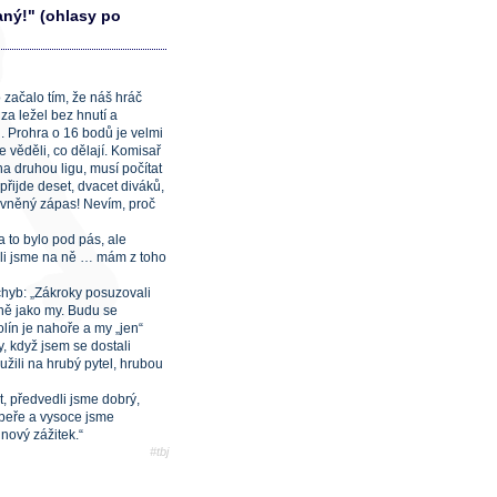
aný!" (ohlasy po
začalo tím, že náš hráč
za ležel bez hnutí a
. Prohra o 16 bodů je velmi
e věděli, co dělají. Komisař
a druhou ligu, musí počítat
 přijde deset, dvacet diváků,
livněný zápas! Nevím, proč
 to bylo pod pás, ale
měli jsme na ně … mám z toho
chyb: „Zákroky posuzovali
zně jako my. Budu se
olín je nahoře a my „jen“
dy, když jsem se dostali
užili na hrubý pytel, hrubou
, předvedli jsme dobrý,
upeře a vysoce jsme
inový zážitek.“
#tbj