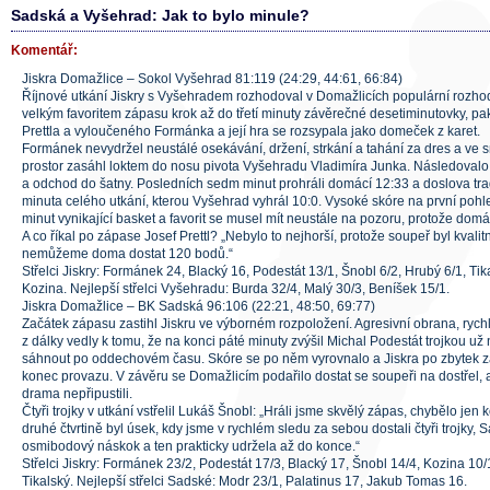
Sadská a Vyšehrad: Jak to bylo minule?
Komentář:
Jiskra Domažlice – Sokol Vyšehrad 81:119 (24:29, 44:61, 66:84)
Říjnové utkání Jiskry s Vyšehradem rozhodoval v Domažlicích populární rozhodč
velkým favoritem zápasu krok až do třetí minuty závěrečné desetiminutovky, pa
Prettla a vyloučeného Formánka a její hra se rozsypala jako domeček z karet.
Formánek nevydržel neustálé osekávání, držení, strkání a tahání za dres a ve 
prostor zasáhl loktem do nosu pivota Vyšehradu Vladimíra Junka. Následoval
a odchod do šatny. Posledních sedm minut prohráli domácí 12:33 a doslova tr
minuta celého utkání, kterou Vyšehrad vyhrál 10:0. Vysoké skóre na první pohle
minut vynikající basket a favorit se musel mít neustále na pozoru, protože domá
A co říkal po zápase Josef Prettl? „Nebylo to nejhorší, protože soupeř byl kvalit
nemůžeme doma dostat 120 bodů.“
Střelci Jiskry: Formánek 24, Blacký 16, Podestát 13/1, Šnobl 6/2, Hrubý 6/1, Tika
Kozina. Nejlepší střelci Vyšehradu: Burda 32/4, Malý 30/3, Beníšek 15/1.
Jiskra Domažlice – BK Sadská 96:106 (22:21, 48:50, 69:77)
Začátek zápasu zastihl Jiskru ve výborném rozpoložení. Agresivní obrana, rychlé
z dálky vedly k tomu, že na konci páté minuty zvýšil Michal Podestát trojkou u
sáhnout po oddechovém času. Skóre se po něm vyrovnalo a Jiskra po zbytek zá
konec provazu. V závěru se Domažlicím podařilo dostat se soupeři na dostřel,
drama nepřipustili.
Čtyři trojky v utkání vstřelil Lukáš Šnobl: „Hráli jsme skvělý zápas, chybělo jen 
druhé čtvrtině byl úsek, kdy jsme v rychlém sledu za sebou dostali čtyři trojky,
osmibodový náskok a ten prakticky udržela až do konce.“
Střelci Jiskry: Formánek 23/2, Podestát 17/3, Blacký 17, Šnobl 14/4, Kozina 10/1
Tikalský. Nejlepší střelci Sadské: Modr 23/1, Palatinus 17, Jakub Tomas 16.