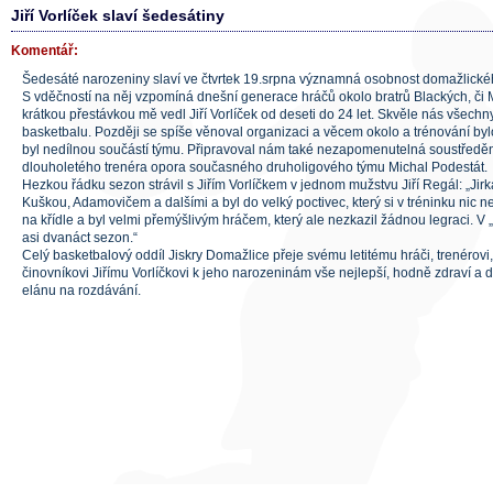
Jiří Vorlíček slaví šedesátiny
Komentář:
Šedesáté narozeniny slaví ve čtvrtek 19.srpna významná osobnost domažlického
S vděčností na něj vzpomíná dnešní generace hráčů okolo bratrů Blackých, či 
krátkou přestávkou mě vedl Jiří Vorlíček od deseti do 24 let. Skvěle nás všechn
basketbalu. Později se spíše věnoval organizaci a věcem okolo a trénování byl
byl nedílnou součástí týmu. Připravoval nám také nezapomenutelná soustředěn
dlouholetého trenéra opora současného druholigového týmu Michal Podestát.
Hezkou řádku sezon strávil s Jiřím Vorlíčkem v jednom mužstvu Jiří Regál: „Jir
Kuškou, Adamovičem a dalšími a byl do velký poctivec, který si v tréninku nic n
na křídle a byl velmi přemýšlivým hráčem, který ale nezkazil žádnou legraci. V „
asi dvanáct sezon.“
Celý basketbalový oddíl Jiskry Domažlice přeje svému letitému hráči, trenérovi
činovníkovi Jiřímu Vorlíčkovi k jeho narozeninám vše nejlepší, hodně zdraví a d
elánu na rozdávání.