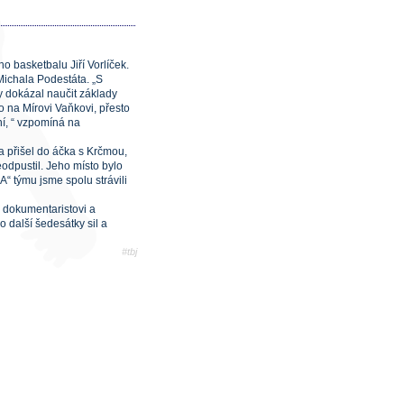
 basketbalu Jiří Vorlíček.
Michala Podestáta. „S
y dokázal naučit základy
o na Mírovi Vaňkovi, přesto
í, “ vzpomíná na
ka přišel do áčka s Krčmou,
eodpustil. Jeho místo bylo
A“ týmu jsme spolu strávili
, dokumentaristovi a
o další šedesátky sil a
#tbj